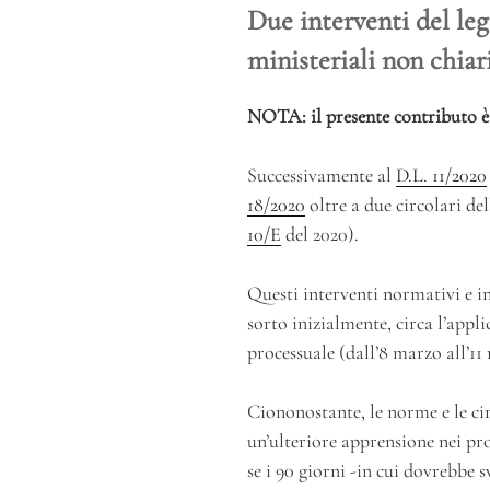
Due interventi del leg
ministeriali non chiar
NOTA: il presente contributo è 
Successivamente al
D.L. 11/2020
18/2020
oltre a due circolari del
10/E
del 2020).
Questi interventi normativi e in
sorto inizialmente, circa l’appl
processuale (dall’8 marzo all’11
Ciononostante, le norme e le c
un’ulteriore apprensione nei pr
se i 90 giorni -in cui dovrebbe 