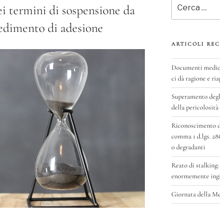
Cerca:
ei termini di sospensione da
edimento di adesione
ARTICOLI REC
Documenti medici 
ci dà ragione e ria
Superamento degli
della pericolosità
Riconoscimento del
comma 1 d.lgs. 28
o degradanti
Reato di stalking:
enormemente ingig
Giornata della M