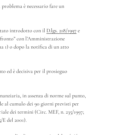
 problema è necessario fare un
tato introdotto con il
D.lgs. 218/1997
e
onfronto” con l’Amministrazione
a 1) o dopo la notifica di un atto
to ed è decisiva per il prosieguo
nanziaria, in assenza di norme sul punto,
le al cumulo dei 90 giorni previsti per
riale dei termini (Circ. MEF, n. 235/1997;
5/E del 2001).