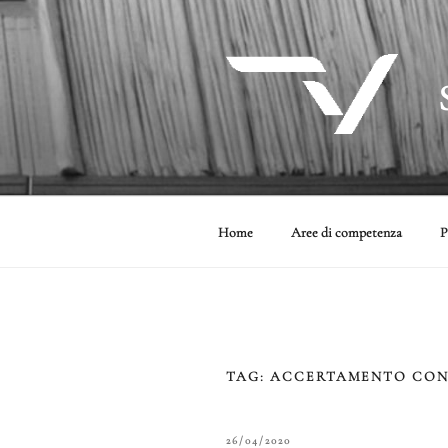
Salta
al
contenuto
Home
Aree di competenza
P
TAG:
ACCERTAMENTO CON
PUBBLICATO
26/04/2020