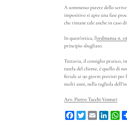
A sommesso parere dello scrivent
impositivo si apre una fase proc
che rimane tale anche in caso d
In quest’ottica, l’
ordinanza n. 11
principio sbagliato.
Tuttavia, il consiglio pratico,
tutela del cliente, è quello di n
feriale ai 90 giorni previsti per
molti anni, nella tagliola dell’i
Avv. Pietro Tacchi Venturi
Fa
T
E
Li
ce
wi
m
n
h