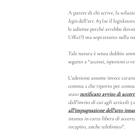
A parere di chi scrive, la soluz
legis
dell’art. 83 (se il legislato
le udienze perché avrebbe dovuto
Uffici?) ma soprattutto nella n
Tale natura è senza dubbio ammin
seguito a “
accessi, ispezioni o ve
L’adesione assume invece caratte
comma 2 che riporto per comod
stato
notificato avviso di accert
dall’invito di cui agli articoli 
all’impugnazione dell’atto inna
istanza in carta libera di accer
recapito, anche telefonico
”.