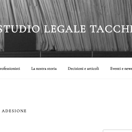
STUDIO LEGALE TACCH
rofessionisti
La nostra storia
Decisioni e articoli
Eventi e new
 ADESIONE