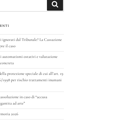
Cerca
ENTI
ignorati dal Tribunale? La Cassazione
pre il caso
 automatismi ostativi e valutazione
 concreta
la protezione speciale di cui all’art. 19
6/1998 per rischio trattamenti inumani
 assoluzione in caso di “accusa
antita ad arte”
emoria 2026