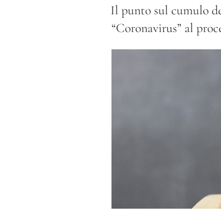
IL
Il punto sul cumulo d
“Coronavirus” al proc