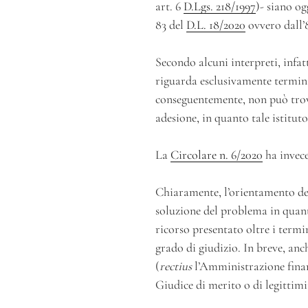
art. 6
D.Lgs. 218/1997
)- siano og
83 del
D.L. 18/2020
ovvero dall’
Secondo alcuni interpreti, infatti
riguarda esclusivamente termini
conseguentemente, non può trov
adesione, in quanto tale istitu
La
Circolare n. 6/2020
ha invece
Chiaramente, l’orientamento del
soluzione del problema in quant
ricorso presentato oltre i termin
grado di giudizio. In breve, anc
(
rectius
l’Amministrazione finanz
Giudice di merito o di legittim