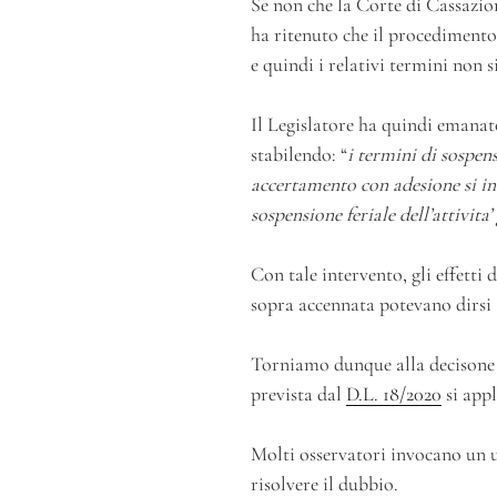
Se non che la Corte di Cassazio
ha ritenuto che il procediment
e quindi i relativi termini non s
Il Legislatore ha quindi emanat
stabilendo: “
i termini di sospe
accertamento con adesione si in
sospensione feriale dell’attivita’
Con tale intervento, gli effetti
sopra accennata potevano dirsi 
Torniamo dunque alla decisone c
prevista dal
D.L. 18/2020
si app
Molti osservatori invocano un ul
risolvere il dubbio.