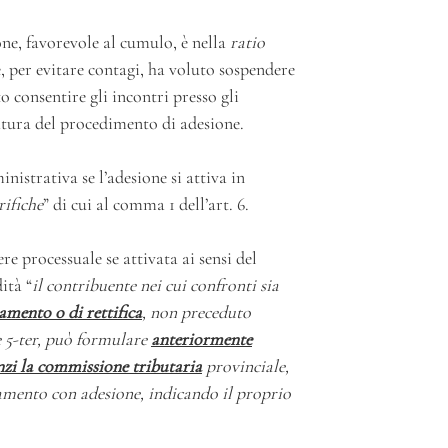
ione, favorevole al cumulo, è nella
ratio
re, per evitare contagi, ha voluto sospendere
 consentire gli incontri presso gli
atura del procedimento di adesione.
istrativa se l’adesione si attiva in
rifiche
” di cui al comma 1 dell’art. 6.
re processuale se attivata ai sensi del
ità “
il contribuente nei cui confronti sia
amento o di rettifica
, non preceduto
5 e 5-ter, può formulare
anteriormente
nzi la commissione tributaria
provinciale,
tamento con adesione, indicando il proprio