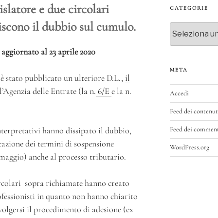
islatore e due circolari
CATEGORIE
iscono il dubbio sul cumulo.
Categorie
aggiornato al 23 aprile 2020
META
è stato pubblicato un ulteriore D.L.,
il
l’Agenzia delle Entrate (la n.
6/E
e la n.
Accedi
Feed dei contenut
terpretativi hanno dissipato il dubbio,
Feed dei commen
icazione dei termini di sospensione
WordPress.org
 maggio) anche al processo tributario.
ircolari sopra richiamate hanno creato
ofessionisti in quanto non hanno chiarito
svolgersi il procedimento di adesione (ex