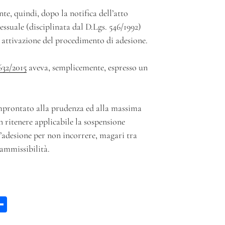
e, quindi, dopo la notifica dell’atto
essuale (disciplinata dal D.Lgs. 546/1992)
i attivazione del procedimento di adesione.
632/2015
aveva, semplicemente, espresso un
 improntato alla prudenza ed alla massima
on ritenere applicabile la sospensione
 l’adesione per non incorrere, magari tra
nammissibilità.
W
C
a
on