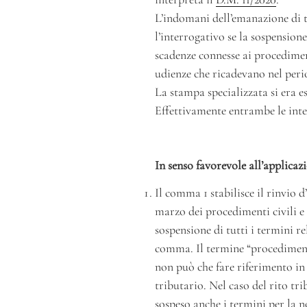
L’indomani dell’emanazione di ta
l’interrogativo se la sospensione
scadenze connesse ai procediment
udienze che ricadevano nel perio
La stampa specializzata si era es
Effettivamente entrambe le inte
In senso favorevole all’applicaz
Il comma 1 stabilisce il rinvio d’
marzo dei procedimenti civili e
sospensione di tutti i termini r
comma. Il termine “procediment
non può che fare riferimento in g
tributario. Nel caso del rito tr
sospeso anche i termini per la n