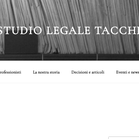
STUDIO LEGALE TACCH
rofessionisti
La nostra storia
Decisioni e articoli
Eventi e new