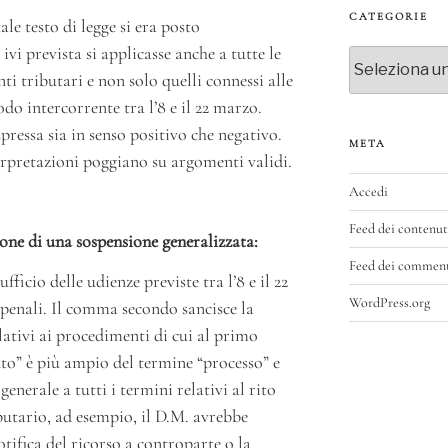
CATEGORIE
le testo di legge si era posto
 ivi prevista si applicasse anche a tutte le
Categorie
i tributari e non solo quelli connessi alle
do intercorrente tra l’8 e il 22 marzo.
pressa sia in senso positivo che negativo.
META
rpretazioni poggiano su argomenti validi.
Accedi
Feed dei contenut
ione di una sospensione generalizzata:
Feed dei commen
ufficio delle udienze previste tra l’8 e il 22
WordPress.org
 penali. Il comma secondo sancisce la
elativi ai procedimenti di cui al primo
o” è più ampio del termine “processo” e
enerale a tutti i termini relativi al rito
ibutario, ad esempio, il D.M. avrebbe
otifica del ricorso a controparte o la