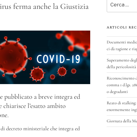
Cerca:
rus ferma anche la Giustizia
ARTICOLI REC
Documenti medici 
ci dà ragione e ria
Superamento degli
della pericolosità
Riconoscimento del
comma 1 d.lgs. 28
o degradanti
e pubblicato a breve integra ed
Reato di stalking:
e chiarisce l’esatto ambito
enormemente ingig
one.
Giornata della M
di decreto ministeriale che integra ed