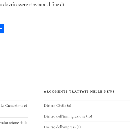
 dovrà essere rinviata al fine di
W
C
a
on
di
vi
p
di
ARGOMENTI TRATTATI NELLE NEWS
 La Cassazione ci
Diritto Civile
(2)
Diritto dell'immigrazione
(10)
valutazione della
Diritto dell'impresa
(2)