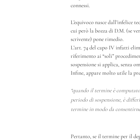
connessi.
L’equivoco nasce dall’infelice t
cui però la bozza di D.M. (se ve
scrivente) pone rimedio.
L’art. 74 del capo IV infatti el
riferimento ai “soli” procedime
sospensione si applica, senza o
Infine, appare molto utile la pr
“
quando il termine è computato a
periodo di sospensione, è differit
termine in modo da consentirne 
Pertanto, se il termine per il 