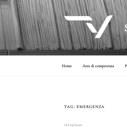
Salta
al
contenuto
Home
Aree di competenza
P
TAG:
EMERGENZA
PUBBLICATO
16/03/2020