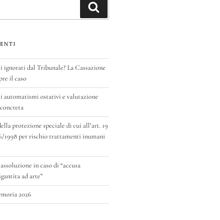
Cerca
ENTI
ignorati dal Tribunale? La Cassazione
pre il caso
 automatismi ostativi e valutazione
 concreta
la protezione speciale di cui all’art. 19
6/1998 per rischio trattamenti inumani
 assoluzione in caso di “accusa
antita ad arte”
emoria 2026