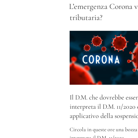
IL
L’emergenza Corona vi
tributaria?
Il D.M. che dovrebbe esser
interpreta il D.M. 11/2020 
applicativo della sospensi
Circola in queste ore una bozza 
interpreta il
D.M. 11/2020
.