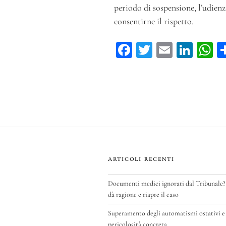
periodo di sospensione, l’udienza
consentirne il rispetto.
Fa
T
E
Li
ce
wi
m
n
h
bo
tt
ail
ke
ts
ok
er
dI
A
n
p
ARTICOLI RECENTI
Documenti medici ignorati dal Tribunale?
dà ragione e riapre il caso
Superamento degli automatismi ostativi e 
pericolosità concreta