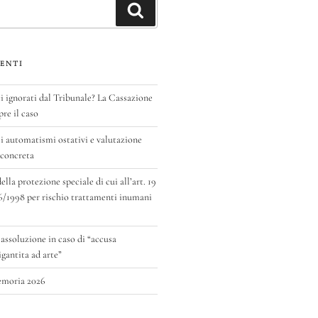
Cerca
ENTI
ignorati dal Tribunale? La Cassazione
pre il caso
 automatismi ostativi e valutazione
 concreta
la protezione speciale di cui all’art. 19
6/1998 per rischio trattamenti inumani
 assoluzione in caso di “accusa
antita ad arte”
emoria 2026