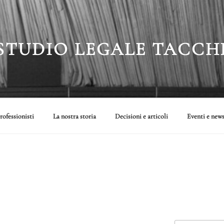
STUDIO LEGALE TACCH
rofessionisti
La nostra storia
Decisioni e articoli
Eventi e new