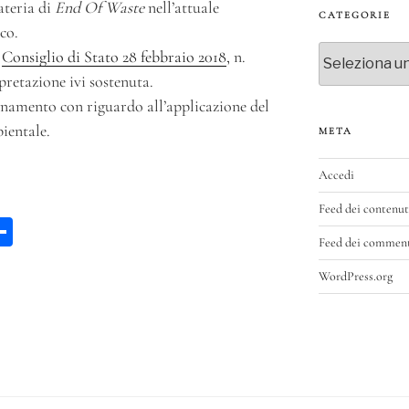
ateria di
End Of Waste
nell’attuale
CATEGORIE
co.
Categorie
l
Consiglio di Stato 28 febbraio 2018
, n.
pretazione ivi sostenuta.
rnamento con riguardo all’applicazione del
bientale.
META
Accedi
Feed dei contenut
W
C
Feed dei commen
a
on
WordPress.org
di
vi
p
di