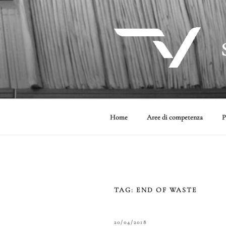
Salta
al
contenuto
Home
Aree di competenza
P
TAG:
END OF WASTE
PUBBLICATO
20/04/2018