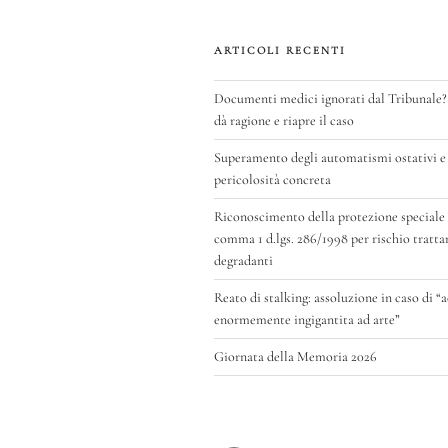
selettivi
e
ARTICOLI RECENTI
riparto
di
Documenti medici ignorati dal Tribunale?
dà ragione e riapre il caso
competenze”
Superamento degli automatismi ostativi e 
pericolosità concreta
Riconoscimento della protezione speciale di
comma 1 d.lgs. 286/1998 per rischio tratt
degradanti
Reato di stalking: assoluzione in caso di “
enormemente ingigantita ad arte”
Giornata della Memoria 2026