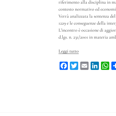
riferimento alla disciplina in m
contesto normativo ed economi
Verrà analizzata la sentenza de
1229 e le conseguenze della inter
L’incontro è occasione di aggio
d.lgs. n. 231/2001 in materia am
Leggi tutto
“Workshop
–
Fa
T
E
Li
La
ce
wi
m
n
h
cessazione
della
bo
tt
ail
ke
ts
qualifica
ok
er
dI
A
di
n
p
rifiuto
tra
criteri