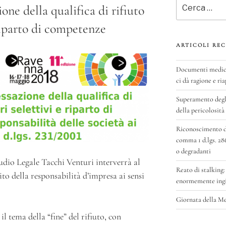
Cerca:
ne della qualifica di rifiuto
 riparto di competenze
ARTICOLI REC
Documenti medici 
ci dà ragione e ria
Superamento degli
della pericolosità
Riconoscimento del
comma 1 d.lgs. 28
o degradanti
udio Legale Tacchi Venturi interverrà al
Reato di stalking:
to della responsabilità d’impresa ai sensi
enormemente ingig
Giornata della M
il tema della “fine” del rifiuto, con