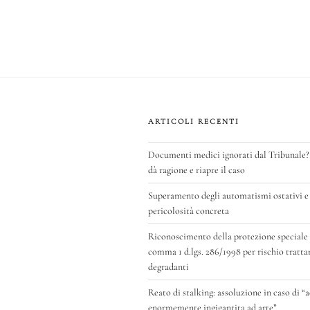
bo
tt
ail
ke
ts
ok
er
dI
A
n
p
ARTICOLI RECENTI
Documenti medici ignorati dal Tribunale?
dà ragione e riapre il caso
Superamento degli automatismi ostativi e 
pericolosità concreta
Riconoscimento della protezione speciale di
comma 1 d.lgs. 286/1998 per rischio tratt
degradanti
Reato di stalking: assoluzione in caso di “
enormemente ingigantita ad arte”