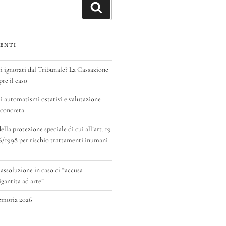
Cerca
ENTI
ignorati dal Tribunale? La Cassazione
pre il caso
 automatismi ostativi e valutazione
 concreta
la protezione speciale di cui all’art. 19
6/1998 per rischio trattamenti inumani
 assoluzione in caso di “accusa
antita ad arte”
emoria 2026