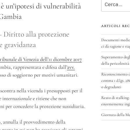
Cerca:
è un’ipotesi di vulnerabilità
l Gambia
ARTICOLI REC
 Diritto alla protezione
Documenti medici 
e gravidanza
ci dà ragione e ria
Superamento degli
ribunale di Venezia dell’11 dicembre 2017
della pericolosità
mbia, rappresentata e difesa dall’
avv.
Riconoscimento del
sso di soggiorno per motivi umanitari.
comma 1 d.lgs. 28
o degradanti
scontra nella vicenda i presupposti per il
Reato di stalking:
 internazionale e ritiene che non
enormemente ingig
i per concedere la protezione sussidiaria.
Giornata della M
, annulla il provvedimento della
 parte in cui non ha ravvisato gli estremi