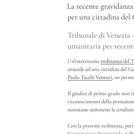
IL
La recente gravidanza 
per una cittadina de
Tribunale di Venezia –
umanitaria per recent
Un’interessante
ordinanza del T
concede ad una cittadina del Ga
Paolo Tacchi Venturi
, un perme
Il giudice di primo grado non ri
riconoscimento della protezione
sussistano nemmeno le condizion
Con la presente ordinanza, però
Commissione Territoriale, nella