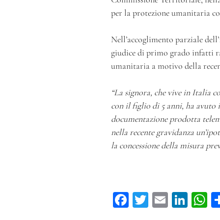
per la protezione umanitaria co
Nell’accoglimento parziale dell’1
giudice di primo grado infatti ra
umanitaria a motivo della rece
“La signora, che vive in Italia c
con il figlio di 5 anni, ha avut
documentazione prodotta telemat
nella recente gravidanza un’ipot
la concessione della misura previ
Fa
T
E
Li
ce
wi
m
n
h