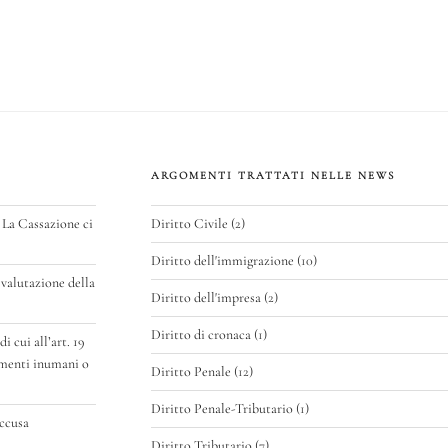
di
vi
p
di
ARGOMENTI TRATTATI NELLE NEWS
 La Cassazione ci
Diritto Civile
(2)
Diritto dell'immigrazione
(10)
valutazione della
Diritto dell'impresa
(2)
Diritto di cronaca
(1)
 cui all’art. 19
amenti inumani o
Diritto Penale
(12)
Diritto Penale-Tributario
(1)
accusa
Diritto Tributario
(7)