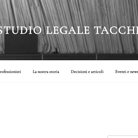
STUDIO LEGALE TACCH
rofessionisti
La nostra storia
Decisioni e articoli
Eventi e new