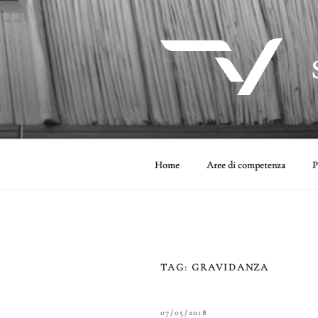
Salta
al
contenuto
Home
Aree di competenza
P
TAG:
GRAVIDANZA
PUBBLICATO
07/05/2018