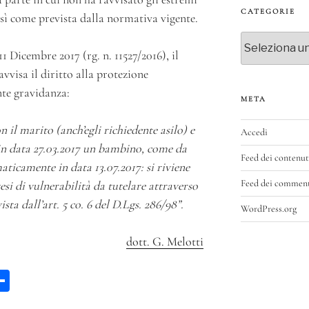
CATEGORIE
sì come prevista dalla normativa vigente.
Categorie
1 Dicembre 2017 (rg. n. 11527/2016), il
vvisa il diritto alla protezione
nte gravidanza:
META
on il marito (anch’egli richiedente asilo) e
Accedi
o in data 27.03.2017 un bambino, come da
Feed dei contenut
icamente in data 13.07.2017: si riviene
Feed dei commen
esi di vulnerabilità da tutelare attraverso
sta dall’art. 5 co. 6 del D.Lgs. 286/98”.
WordPress.org
dott. G. Melotti
W
C
a
on