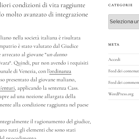
liori condizioni di vita raggiunte
CATEGORIE
ello molto avanzato di integrazione
Categorie
iano nella società italiana è risultata
rimpatrio è stato valutato dal Giudice
META
 arrecato al giovane “
un danno
Accedi
ivata
“. Quindi, pur non avendo i requisiti
bunale di Venezia, con l’
ordinanza
Feed dei contenut
orso presentato dal giovane maliano,
Feed dei commen
Venturi
, applicando la sentenza Cass.
WordPress.org
apre ad una nozione allargata della
ente alla condizione raggiunta nel paese
integralmente il ragionamento del giudice,
ro tutti gli elementi che sono stati
 del procedimento.