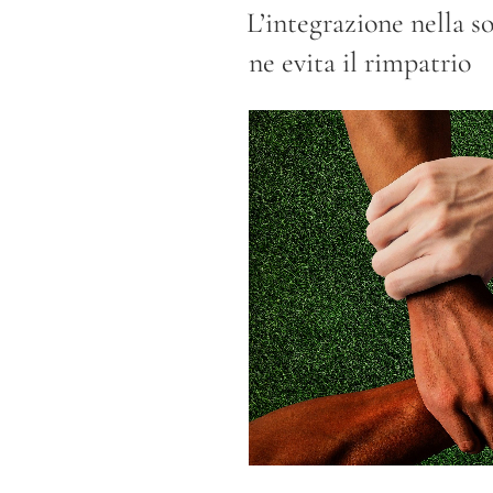
IL
L’integrazione nella s
ne evita il rimpatrio