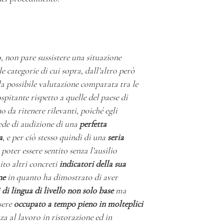
o, non pare sussistere una situazione
e categorie di cui sopra, dall’altro però
la possibile valutazione comparata tra le
spitante rispetto a quelle del paese di
o da ritenere rilevanti, poiché egli
ede di audizione di una
perfetta
a
, e per ciò stesso quindi di una
seria
poter essere sentito senza l’ausilio
ito altri concreti
indicatori della sua
ne
in quanto ha dimostrato di aver
 di lingua di livello non solo base
ma
ssere
occupato a tempo pieno in molteplici
nza al lavoro in ristorazione ed in