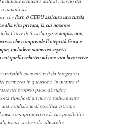
) e dunque elemento utile al rilascio del
vi umanitari.
ito che
l’art. 8 CEDU assicura una tutela
he alla vita privata, la cui nozione
,
della Corte di Strasburgo,
è ampia, non
stiva, che comprende l’integrità fisica e
que, includere numerosi aspetti
a cui quello relativo ad una vita lavorativa
avvisabili elementi tali da integrare i
el permesso in questione, in quanto si
trasse nel proprio paese d’origine
icoltà tipiche di un nuovo radicamento
n una condizione di specifica estrema
idonea a compromettere la sua possibilità
li, legati anche solo alle scelte