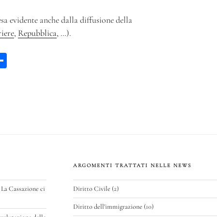
sa evidente anche dalla diffusione della
iere
,
Repubblica
, …).
W
C
a
on
di
vi
p
di
ARGOMENTI TRATTATI NELLE NEWS
 La Cassazione ci
Diritto Civile
(2)
Diritto dell'immigrazione
(10)