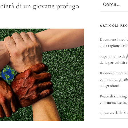
Cerca:
ocietà di un giovane profugo
ARTICOLI REC
Documenti medici 
ci dà ragione e ria
Superamento degli
della pericolosità
Riconoscimento del
comma 1 d.lgs. 28
o degradanti
Reato di stalking:
enormemente ingig
Giornata della M