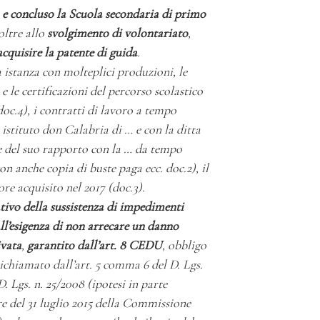
 e concluso la Scuola secondaria di primo
oltre allo
svolgimento di volontariato
,
acquisire la patente di guida
.
a istanza con molteplici produzioni, le
 e le certificazioni del percorso scolastico
oc.4), i contratti di lavoro a tempo
istituto don Calabria di … e con la ditta
e del suo rapporto con la … da tempo
n anche copia di buste paga ecc. doc.2), il
tore acquisito nel 2017 (doc.3).
ativo della sussistenza di impedimenti
ll’esigenza di non arrecare un danno
ivata
,
garantito dall’art. 8 CEDU
, obbligo
ichiamato dall’art. 5 comma 6 del D. Lgs.
 D. Lgs. n. 25/2008 (ipotesi in parte
e del 31 luglio 2015 della Commissione