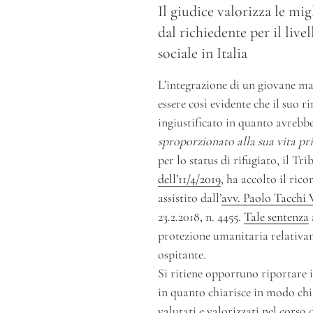
Il giudice valorizza le mig
dal richiedente per il liv
sociale in Italia
L’integrazione di un giovane mal
essere così evidente che il suo 
ingiustificato in quanto avrebbe
sproporzionato alla sua vita pr
per lo status di rifugiato, il Tri
dell’11/4/2019
, ha accolto il ric
assistito dall’
avv. Paolo Tacchi 
23.2.2018, n. 4455.
Tale sentenza
protezione umanitaria relativam
ospitante.
Si ritiene opportuno riportare 
in quanto chiarisce in modo chia
valutati e valorizzati nel corso