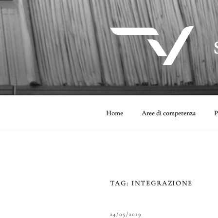
Salta
al
contenuto
Home
Aree di competenza
P
TAG:
INTEGRAZIONE
PUBBLICATO
24/05/2019