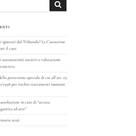
Cerca
ENTI
ignorati dal Tribunale? La Cassazione
pre il caso
 automatismi ostativi e valutazione
 concreta
la protezione speciale di cui all’art. 19
6/1998 per rischio trattamenti inumani
 assoluzione in caso di “accusa
antita ad arte”
emoria 2026