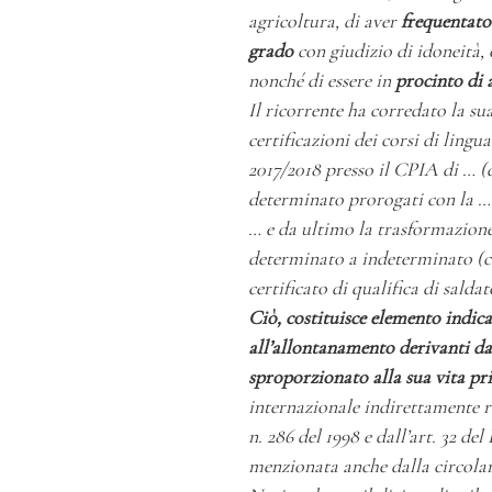
agricoltura, di aver
frequentato
grado
con giudizio di idoneità, 
nonché di essere in
procinto di 
Il ricorrente ha corredato la su
certificazioni dei corsi di lingua
2017/2018 presso il CPIA di … (d
determinato prorogati con la … 
… e da ultimo la trasformazion
determinato a indeterminato (co
certificato di qualifica di salda
Ciò, costituisce elemento indic
all’allontanamento derivanti da
sproporzionato alla sua vita pr
internazionale indirettamente r
n. 286 del 1998 e dall’art. 32 del
menzionata anche dalla circolar