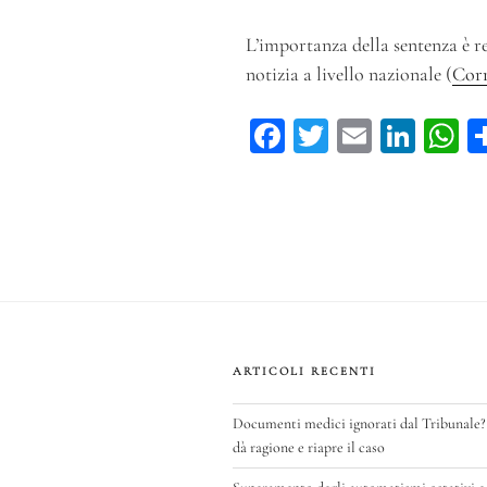
L’importanza della sentenza è re
notizia a livello nazionale (
Corr
Fa
T
E
Li
ce
wi
m
n
h
bo
tt
ail
ke
ts
ok
er
dI
A
n
p
ARTICOLI RECENTI
Documenti medici ignorati dal Tribunale?
dà ragione e riapre il caso