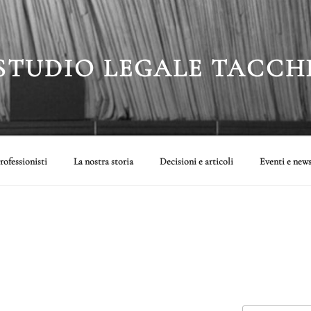
STUDIO LEGALE TACCH
rofessionisti
La nostra storia
Decisioni e articoli
Eventi e new