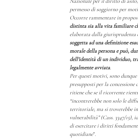
Nazionale per il diritto di asilo
permesso di soggiorno per moti
Occorre rammentare in propos
distinta sia alla vita familiare c
elaborata dalla giurisprudenza 
soggetta ad una definizione esau
morale della persona e può, dun
dell’identità di un individuo, tr
legalmente avviata
.
Per questi motivi, sono dunque r
presupposti per la concessione d
ritiene che se il ricorrente rien
“incontrerebbe non solo le diff
territoriale, ma si troverebbe i
vulnerabilità” (Cass. 3347/15), 
di esercitare i diritti fondamenta
quotidiane
”.