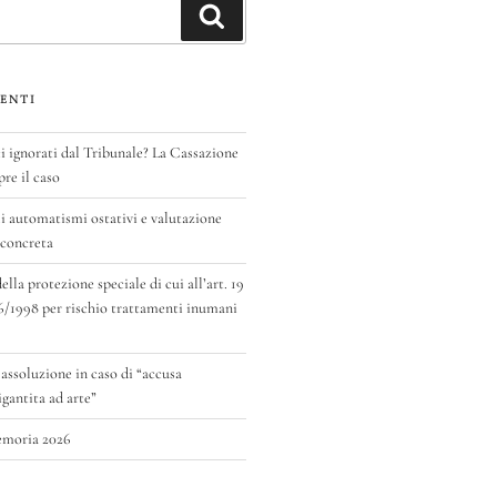
Cerca
ENTI
ignorati dal Tribunale? La Cassazione
pre il caso
 automatismi ostativi e valutazione
 concreta
la protezione speciale di cui all’art. 19
6/1998 per rischio trattamenti inumani
 assoluzione in caso di “accusa
antita ad arte”
emoria 2026