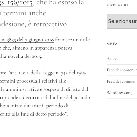
lgs. 156/2015
, che ha esteso la
CATEGORIE
i termini anche
Categorie
desione, è retroattivo
 n. 3835 del 7 giugno 2018
fornisce un utile
META
o che, almeno in apparenza poteva
lla novella del 2015.
Accedi
Feed dei contenut
 l’art. 1, c.1, della Legge n. 742 del 1969
termini processuali relativi alle
Feed dei commen
lle amministrative è sospeso di diritto dal
WordPress.org
 riprende a decorrere dalla fine del periodo
bbia inizio durante il periodo di
ferito alla fine di detto periodo”.