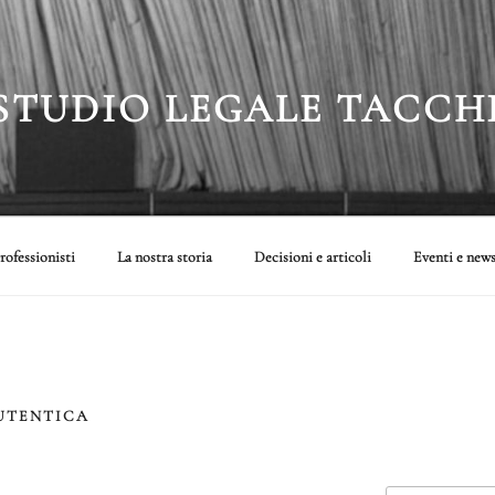
STUDIO LEGALE TACCH
rofessionisti
La nostra storia
Decisioni e articoli
Eventi e new
UTENTICA