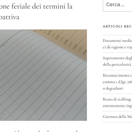
Cerca:
one feriale dei termini la
oattiva
ARTICOLI REC
Documenti medici 
ci dà ragione e ria
Superamento degli
della pericolosità
Riconoscimento del
comma 1 d.lgs. 28
o degradanti
Reato di stalking:
enormemente ingig
Giornata della M