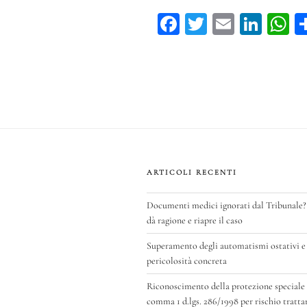
materia
Fa
T
E
Li
di
ce
wi
m
n
h
sospensione
feriale
bo
tt
ail
ke
ts
dei
ok
er
dI
A
termini
n
p
la
novella
del
2015
ARTICOLI RECENTI
è
Documenti medici ignorati dal Tribunale?
retroattiva”
dà ragione e riapre il caso
Superamento degli automatismi ostativi e 
pericolosità concreta
Riconoscimento della protezione speciale di
comma 1 d.lgs. 286/1998 per rischio tratt