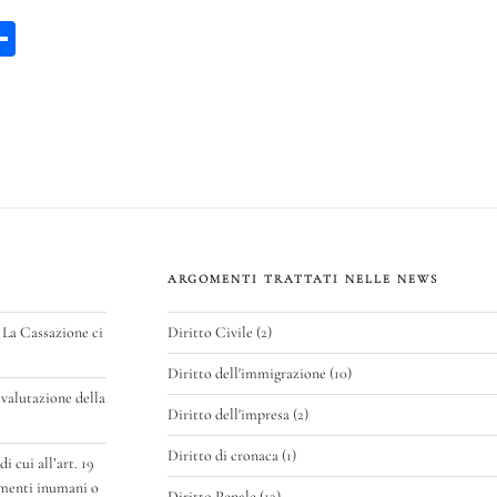
W
C
a
on
di
vi
p
di
ARGOMENTI TRATTATI NELLE NEWS
 La Cassazione ci
Diritto Civile
(2)
Diritto dell'immigrazione
(10)
valutazione della
Diritto dell'impresa
(2)
Diritto di cronaca
(1)
 cui all’art. 19
amenti inumani o
Diritto Penale
(12)