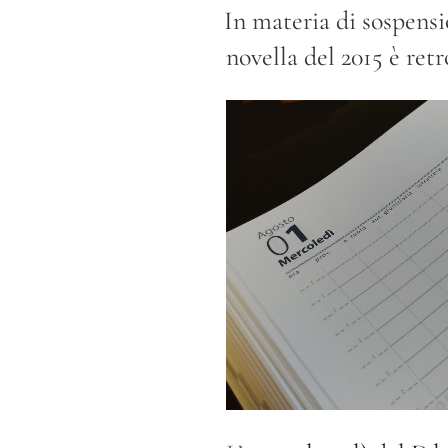
IL
In materia di sospensi
novella del 2015 è retr