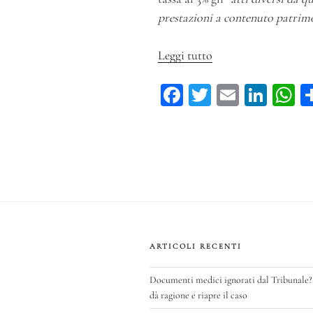
prestazioni a contenuto patrim
Leggi tutto
“Il
riconoscimento
Fa
T
E
Li
di
ce
wi
m
n
h
debito
ha
bo
tt
ail
ke
ts
trovato
ok
er
dI
A
finalmente
n
p
la
sua
tassazione?”
ARTICOLI RECENTI
Documenti medici ignorati dal Tribunale?
dà ragione e riapre il caso