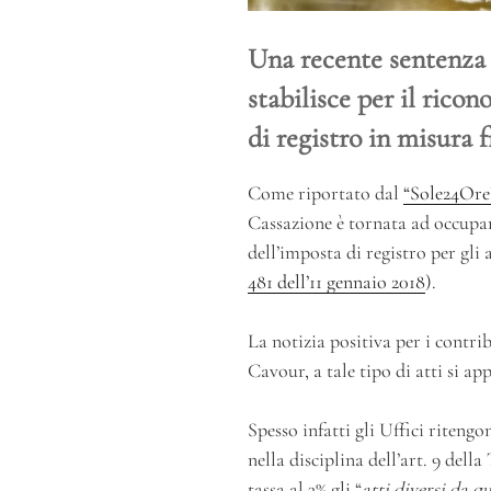
Una recente sentenza
stabilisce per il rico
di registro in misura f
Come riportato dal
“Sole24Ore
Cassazione è tornata ad occupar
dell’imposta di registro per gli 
481 dell’11 gennaio 2018
).
La notizia positiva per i contri
Cavour, a tale tipo di atti si ap
Spesso infatti gli Uffici ritengo
nella disciplina dell’art. 9 della
tassa al 3% gli “
atti diversi da q