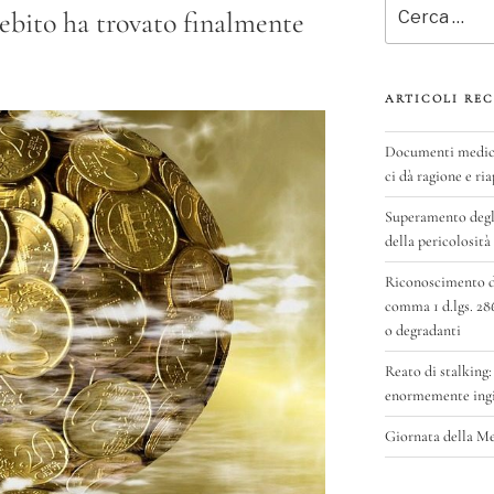
Cerca:
debito ha trovato finalmente
ARTICOLI REC
Documenti medici 
ci dà ragione e ria
Superamento degli
della pericolosità
Riconoscimento del
comma 1 d.lgs. 28
o degradanti
Reato di stalking:
enormemente ingig
Giornata della M