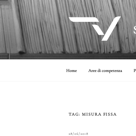
Salta
al
contenuto
Home
Aree di competenza
P
TAG:
MISURA FISSA
PUBBLICATO
28/06/2018