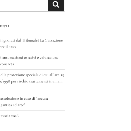
Cerca
ENTI
ignorati dal Tribunale? La Cassazione
pre il caso
 automatismi ostativi e valutazione
 concreta
la protezione speciale di cui all’art. 19
6/1998 per rischio trattamenti inumani
 assoluzione in caso di “accusa
antita ad arte”
emoria 2026