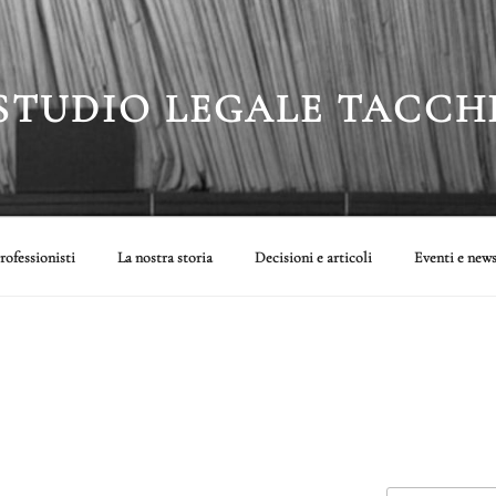
STUDIO LEGALE TACCH
rofessionisti
La nostra storia
Decisioni e articoli
Eventi e new