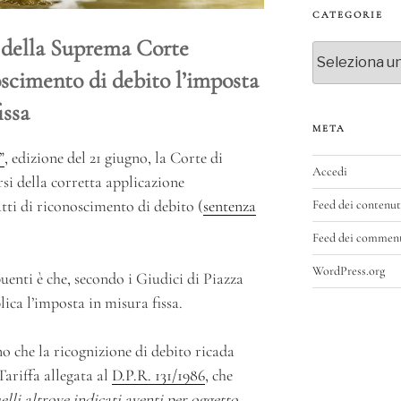
CATEGORIE
 della Suprema Corte
Categorie
noscimento di debito l’imposta
issa
META
”
, edizione del 21 giugno, la Corte di
Accedi
si della corretta applicazione
atti di riconoscimento di debito (
sentenza
Feed dei contenut
Feed dei commen
WordPress.org
buenti è che, secondo i Giudici di Piazza
plica l’imposta in misura fissa.
no che la ricognizione di debito ricada
 Tariffa allegata al
D.P.R. 131/1986
, che
uelli altrove indicati aventi per oggetto