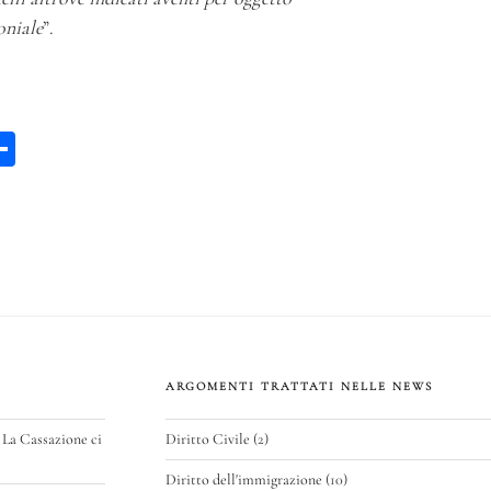
oniale
”.
W
C
a
on
di
vi
p
di
ARGOMENTI TRATTATI NELLE NEWS
 La Cassazione ci
Diritto Civile
(2)
Diritto dell'immigrazione
(10)