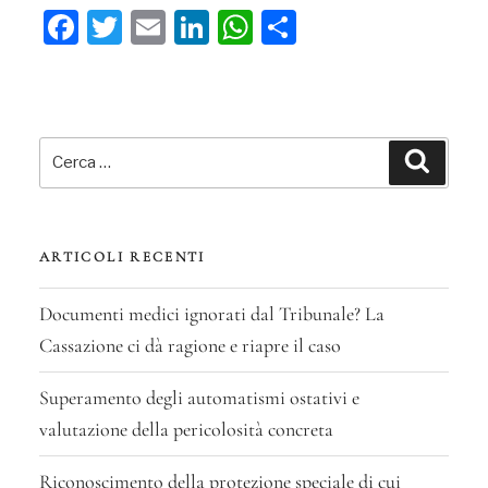
Fa
T
E
Li
W
C
ce
wi
m
n
ha
on
bo
tt
ail
ke
ts
di
ok
er
dI
A
vi
Cerca:
n
pp
di
Cerca
ARTICOLI RECENTI
Documenti medici ignorati dal Tribunale? La
Cassazione ci dà ragione e riapre il caso
Superamento degli automatismi ostativi e
valutazione della pericolosità concreta
Riconoscimento della protezione speciale di cui