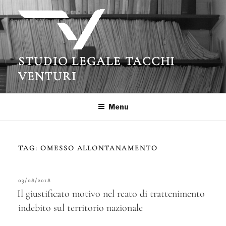
Salta
al
contenuto
STUDIO LEGALE TACCHI
VENTURI
Menu
TAG:
OMESSO ALLONTANAMENTO
PUBBLICATO
03/08/2018
IL
Il giustificato motivo nel reato di trattenimento
indebito sul territorio nazionale