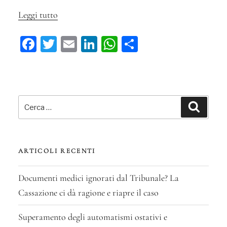
Leggi tutto
“La
violenza
Fa
T
E
Li
W
C
tra
ce
wi
m
n
ha
on
gruppi
bo
tt
ail
ke
ts
di
armati
ok
er
in
dI
A
vi
Cerca:
Pakistan
n
pp
di
Cerca
dà
diritto
alla
ARTICOLI RECENTI
protezione
sussidiaria”
Documenti medici ignorati dal Tribunale? La
Cassazione ci dà ragione e riapre il caso
Superamento degli automatismi ostativi e