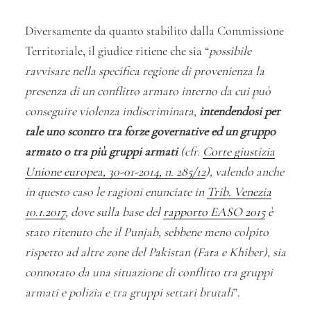
Diversamente da quanto stabilito dalla Commissione
Territoriale, il giudice ritiene che sia “
possibile
ravvisare nella specifica regione di provenienza la
presenza di un conflitto armato interno da cui può
conseguire violenza indiscriminata,
intendendosi per
tale uno scontro tra forze governative ed un gruppo
armato o tra più gruppi armati
(cfr.
Corte giustizia
Unione europea, 30-01-2014, n. 285/12
), valendo anche
in questo caso le ragioni enunciate in
Trib. Venezia
10.1.2017
, dove sulla base del
rapporto EASO 2015
è
stato ritenuto che il Punjab, sebbene meno colpito
rispetto ad altre zone del Pakistan (Fata e Khiber), sia
connotato da una situazione di conflitto tra gruppi
armati e polizia e tra gruppi settari brutali
”.