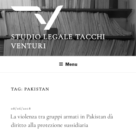
Salta
al
contenuto
STUDIO LEGALE TACCHI
VENTURI
Menu
TAG:
PAKISTAN
PUBBLICATO
08/06/2018
IL
La violenza tra gruppi armati in Pakistan dà
diritto alla protezione sussidiaria