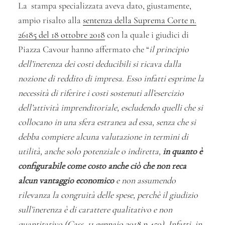
La stampa specializzata aveva dato, giustamente,
ampio risalto alla
sentenza della Suprema Corte n.
26185 del 18 ottobre 2018
con la quale i giudici di
Piazza Cavour hanno affermato che “
il principio
dell’inerenza dei costi deducibili si ricava dalla
nozione di reddito di impresa. Esso infatti esprime la
necessità di riferire i costi sostenuti all’esercizio
dell’attività imprenditoriale, escludendo quelli che si
collocano in una sfera estranea ad essa, senza che si
debba compiere alcuna valutazione in termini di
utilità, anche solo potenziale o indiretta,
in quanto è
configurabile come costo anche ciò che non reca
alcun vantaggio economico
e non assumendo
rilevanza la congruità delle spese, perchè il giudizio
sull’inerenza è di carattere qualitativo e non
quantitativo (
Cass. 11 gennaio 2018 n.450
). Infatti, in