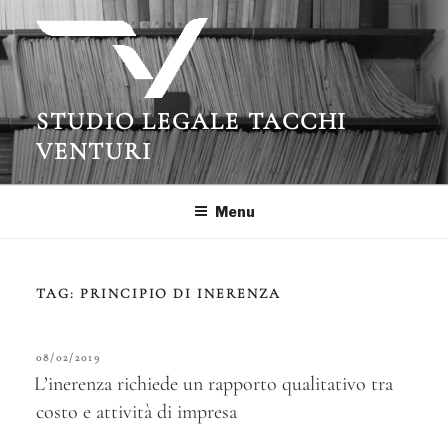
Salta
al
contenuto
STUDIO LEGALE TACCHI
VENTURI
Menu
TAG:
PRINCIPIO DI INERENZA
PUBBLICATO
08/02/2019
IL
L’inerenza richiede un rapporto qualitativo tra
costo e attività di impresa