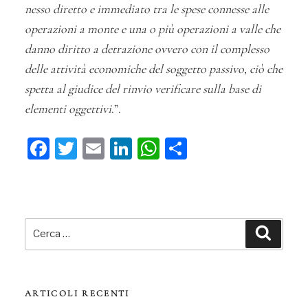
nesso diretto e immediato tra le spese connesse alle
operazioni a monte e una o più operazioni a valle che
danno diritto a detrazione ovvero con il complesso
delle attività economiche del soggetto passivo, ciò che
spetta al giudice del rinvio verificare sulla base di
elementi oggettivi
.”.
Fa
T
E
Li
W
C
ce
wi
m
n
ha
on
bo
tt
ail
ke
ts
di
ok
er
dI
A
vi
Cerca:
n
pp
di
Cerca
ARTICOLI RECENTI