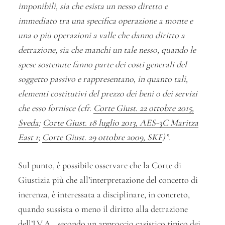
imponibili, sia che esista un nesso diretto e
immediato tra una specifica operazione a monte e
una o più operazioni a valle che danno diritto a
detrazione, sia che manchi un tale nesso, quando le
spese sostenute fanno parte dei costi generali del
soggetto passivo e rappresentano, in quanto tali,
elementi costitutivi del prezzo dei beni o dei servizi
che esso fornisce (cfr.
Corte Giust. 22 ottobre 2015,
Sveda
;
Corte Giust. 18 luglio 2013, AES-3C Maritza
East 1
;
Corte Giust. 29 ottobre 2009, SKF
)”.
Sul punto, è possibile osservare che la Corte di
Giustizia più che all’interpretazione del concetto di
inerenza, è interessata a disciplinare, in concreto,
quando sussista o meno il diritto alla detrazione
dell’I.V.A., secondo un approccio casistico tipico dei