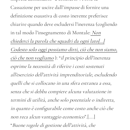
Cassazione per uscire dall’
impasse
di fornire una
definizione esaustiva di costo inerente preferisce
chiarire quando deve escludersi l’inerenza (cogliendo
in tal modo l’insegnamento di Montale:
Non
chiederci la parola che squadri da ogni lato[…]
Codesto solo oggi possiamo dirti, ciò che non siamo,
ciò che non vogliamo
): “
il principio dell’inerenza
esprime la necessità di riferire i costi sostenuti
all’esercizio dell’attività imprenditoriale, escludendo
quelli che si collocano in una sfera estranea a essa,
senza che si debba compiere alcuna valutazione in
termini di utilità, anche solo potenziale o indiretta,
in quanto è configurabile come costo anche ciò che
non reca alcun vantaggio economico
”.[….]
“
Buone regole di gestione dell’attività, che