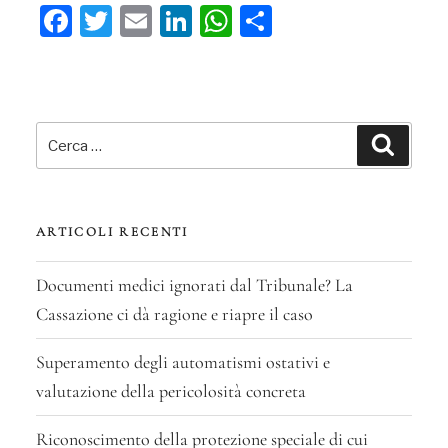
Fa
T
E
Li
W
C
di
ce
wi
m
n
ha
on
debito
bo
tt
ail
ke
ts
di
ha
ok
er
trovato
dI
A
vi
Cerca:
finalmente
n
pp
di
Cerca
la
sua
tassazione?”
ARTICOLI RECENTI
Documenti medici ignorati dal Tribunale? La
Cassazione ci dà ragione e riapre il caso
Superamento degli automatismi ostativi e
valutazione della pericolosità concreta
Riconoscimento della protezione speciale di cui