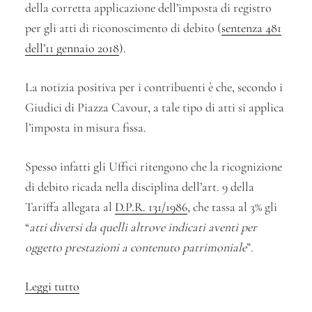
della corretta applicazione dell’imposta di registro
per gli atti di riconoscimento di debito (
sentenza 481
dell’11 gennaio 2018
).
La notizia positiva per i contribuenti è che, secondo i
Giudici di Piazza Cavour, a tale tipo di atti si applica
l’imposta in misura fissa.
Spesso infatti gli Uffici ritengono che la ricognizione
di debito ricada nella disciplina dell’art. 9 della
Tariffa allegata al
D.P.R. 131/1986
, che tassa al 3% gli
“
atti diversi da quelli altrove indicati aventi per
oggetto prestazioni a contenuto patrimoniale
”.
Leggi tutto
“Il
riconoscimento