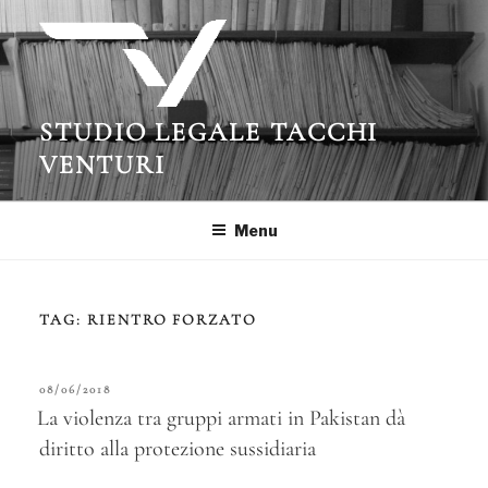
Salta
al
contenuto
STUDIO LEGALE TACCHI
VENTURI
Menu
TAG:
RIENTRO FORZATO
PUBBLICATO
08/06/2018
IL
La violenza tra gruppi armati in Pakistan dà
diritto alla protezione sussidiaria