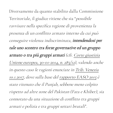
Diversamente da quanto stabilito dalla Commissione
Territoriale, il giudice ritiene che sia “
possibile
ravvisare nella specifica regione di provenienza la
presenza di un conflitto armato interno da cui può
conseguire violenza indiscriminata,
intendendosi per
tale uno scontro tra forze governative ed un gruppo
armato o tra più gruppi armati
(cfr.
Corte giustizia
Unione europea, 30-01-2014, n. 285/12
), valendo anche
in questo caso le ragioni enunciate in
Trib. Venezia
10.1.2017
, dove sulla base del
rapporto EASO 2015
è
stato ritenuto che il Punjab, sebbene meno colpito
rispetto ad altre zone del Pakistan (Fata e Khiber), sia
connotato da una situazione di conflitto tra gruppi
armati e polizia e tra gruppi settari brutali
”.