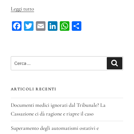
Leggi tutto
“La
violenza
Fa
T
E
Li
W
C
tra
ce
wi
m
n
ha
on
gruppi
bo
tt
ail
ke
ts
di
armati
ok
er
in
dI
A
vi
Cerca:
Pakistan
n
pp
di
Cerca
dà
diritto
alla
ARTICOLI RECENTI
protezione
sussidiaria”
Documenti medici ignorati dal Tribunale? La
Cassazione ci dà ragione e riapre il caso
Superamento degli automatismi ostativi e