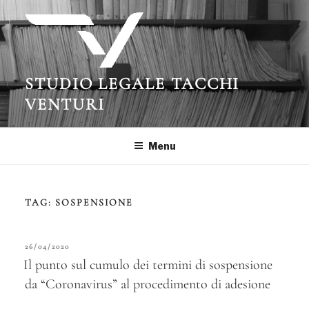
Salta
al
contenuto
STUDIO LEGALE TACCHI
VENTURI
Menu
TAG:
SOSPENSIONE
PUBBLICATO
26/04/2020
IL
Il punto sul cumulo dei termini di sospensione
da “Coronavirus” al procedimento di adesione