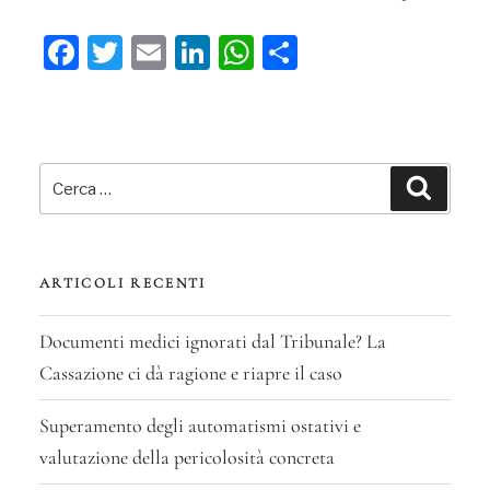
Fa
T
E
Li
W
C
ce
wi
m
n
ha
on
bo
tt
ail
ke
ts
di
ok
er
dI
A
vi
Cerca:
n
pp
di
Cerca
ARTICOLI RECENTI
Documenti medici ignorati dal Tribunale? La
Cassazione ci dà ragione e riapre il caso
Superamento degli automatismi ostativi e
valutazione della pericolosità concreta