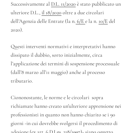
Successivamente al
D.L. 11/2020
è stato pubblicato un
ulteriore D.L.,
il 18/2020
oltre a due circolari
dell’Agenzia delle Entrate (la n.
6/E
e la n.
10/E
del
2020).
Questi interventi normativi e interpretativi hanno
dissipato il dubbio, sorto inizialmente, circa
l’applicazione dei termini di sospensione processuale
(dall’8 marzo all’11 maggio) anche al processo
tributario.
Ciononostante, le norme e le circolari sopra
richiamate hanno creato un’ulteriore apprensione nei
professionisti in quanto non hanno chiarito se i 90
giorni -in cui dovrebbe svolgersi il procedimento di
adesione (ex art. 6
D.Lgs. 218/1997
)- siano oggetto