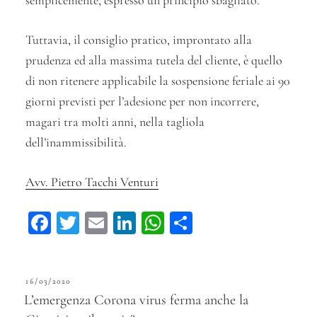
semplicemente, espresso un principio sbagliato.
Tuttavia, il consiglio pratico, improntato alla
prudenza ed alla massima tutela del cliente, è quello
di non ritenere applicabile la sospensione feriale ai 90
giorni previsti per l’adesione per non incorrere,
magari tra molti anni, nella tagliola
dell’inammissibilità.
Avv. Pietro Tacchi Venturi
Fa
T
E
Li
W
C
ce
wi
m
n
ha
on
bo
tt
ail
ke
ts
di
PUBBLICATO
16/03/2020
ok
er
dI
A
vi
IL
L’emergenza Corona virus ferma anche la
n
pp
di