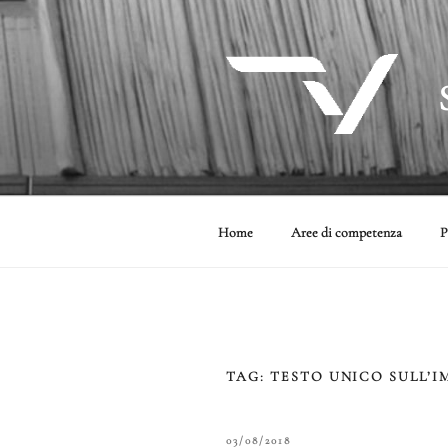
Salta
al
contenuto
Home
Aree di competenza
P
TAG:
TESTO UNICO SULL’
PUBBLICATO
03/08/2018