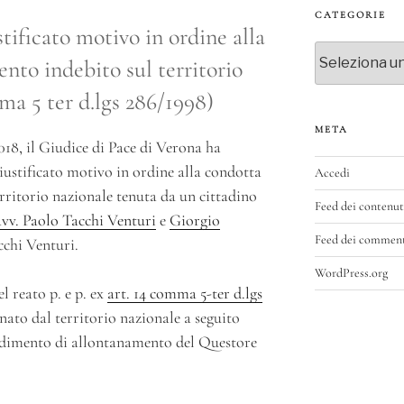
CATEGORIE
stificato motivo in ordine alla
Categorie
nto indebito sul territorio
ma 5 ter d.lgs 286/1998)
META
018, il Giudice di Pace di Verona ha
giustificato motivo in ordine alla condotta
Accedi
erritorio nazionale tenuta da un cittadino
Feed dei contenut
avv. Paolo Tacchi Venturi
e
Giorgio
Feed dei commen
cchi Venturi.
WordPress.org
l reato p. e p. ex
art. 14 comma 5-ter d.lgs
nato dal territorio nazionale a seguito
vedimento di allontanamento del Questore