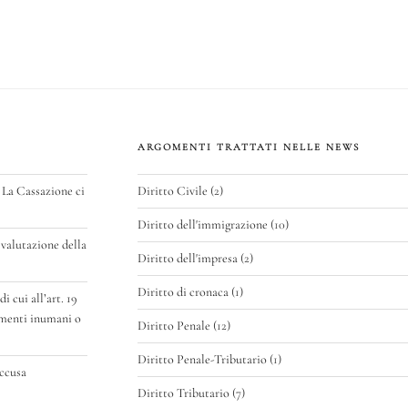
di
vi
p
di
ARGOMENTI TRATTATI NELLE NEWS
 La Cassazione ci
Diritto Civile
(2)
Diritto dell'immigrazione
(10)
valutazione della
Diritto dell'impresa
(2)
Diritto di cronaca
(1)
 cui all’art. 19
amenti inumani o
Diritto Penale
(12)
Diritto Penale-Tributario
(1)
accusa
Diritto Tributario
(7)