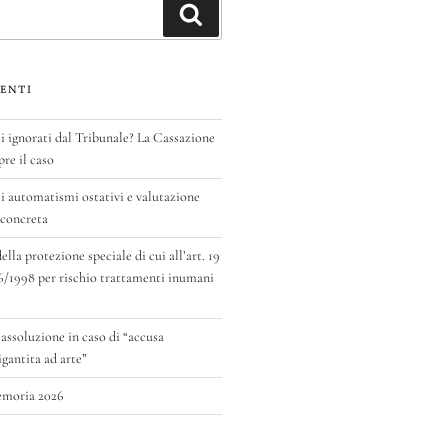
Cerca
ENTI
ignorati dal Tribunale? La Cassazione
pre il caso
 automatismi ostativi e valutazione
 concreta
la protezione speciale di cui all’art. 19
6/1998 per rischio trattamenti inumani
 assoluzione in caso di “accusa
antita ad arte”
emoria 2026