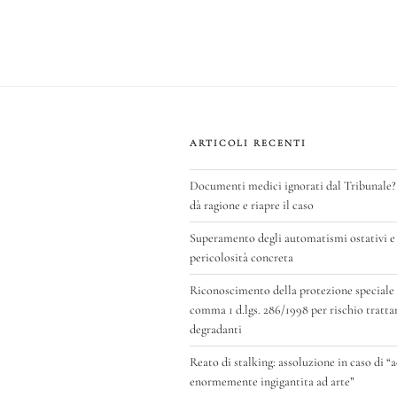
bo
tt
ail
ke
ts
ok
er
dI
A
n
p
ARTICOLI RECENTI
Documenti medici ignorati dal Tribunale?
dà ragione e riapre il caso
Superamento degli automatismi ostativi e 
pericolosità concreta
Riconoscimento della protezione speciale di
comma 1 d.lgs. 286/1998 per rischio tratt
degradanti
Reato di stalking: assoluzione in caso di “
enormemente ingigantita ad arte”