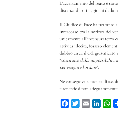
L’accertamento del reato è stat
distanza di soli 15 giorni dalla n
Il Giudice di Pace ha pertanto r
intercorso tra la notifica del ve
unitamente all’incensuratezza ed
attività illecita, fossero element
dubbio circa il c.d. giustificat
“
costituito dalla impossibilità d
per eseguire l’ordine
”.
Ne conseguiva sentenza di assolu
ritenendosi non adeguatamente ra
Fa
T
E
Li
ce
wi
m
n
h