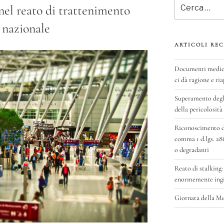
Cerca:
 nel reato di trattenimento
o nazionale
ARTICOLI REC
Documenti medici 
ci dà ragione e ria
Superamento degli
della pericolosità
Riconoscimento del
comma 1 d.lgs. 28
o degradanti
Reato di stalking:
enormemente ingig
Giornata della M