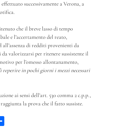
o effettuato successivamente a Verona, a
otifica.
itenuto che il breve lasso di tempo
rbale e l’accertamento del reato,
 all’assenza di redditi provenienti da
i da valorizzarsi per ritenere sussistente il
o motivo per l’omesso allontanamento,
i reperire in pochi giorni i mezzi necessari
zione ai sensi dell’art. 530 comma 2 c.p.p.,
ggiunta la prova che il fatto sussiste.
W
C
a
on