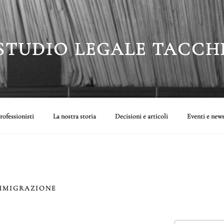
STUDIO LEGALE TACCH
rofessionisti
La nostra storia
Decisioni e articoli
Eventi e new
IMMIGRAZIONE