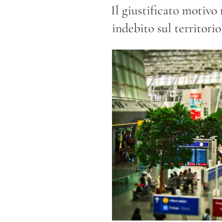
IL
Il giustificato motivo
indebito sul territori