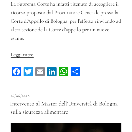
La Suprema Corte ha infatti ritenuto di accogliere il
ricorso proposto dal Procuratore Generale presso la
Corte d’Appello di Bologna, per l’effetto rinviando ad
altra sezione della Corte d’appello per un nuovo
esame.
Leggi tutto
“La
Cassazione
Fa
T
E
Li
W
C
non
ce
wi
m
n
ha
on
esclude
bo
tt
ail
ke
ts
di
lo
PUBBLICATO
26/06/2018
ok
er
stalking
dI
A
vi
IL
Intervento al Master dell’Università di Bologna
tra
n
pp
di
sulla sicurezza alimentare
vicini
di
casa”