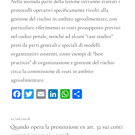
Nella seconda parte della lezione verranno trattati i
protocolli operativi specificamente rivolti alla
gestione del rischio in ambito agroalimentare, con
particolare riferimento ai reati presupposto previsti
nel codice penale, nonché ad alcuni “case studies”
presi da parti generali e speciali di modelli
organizzativi esistenti, come esempi di “best
practices” di organizzazione e gestione del rischio
circa la commissione di reati in ambito
agroalimentare.
Fa
T
E
Li
W
C
ce
wi
m
n
ha
on
bo
tt
ail
ke
ts
di
PUBBLICATO
21/06/2018
ok
er
dI
A
vi
IL
Quando opera la presunzione ex art. 32 sui conti
n
pp
di