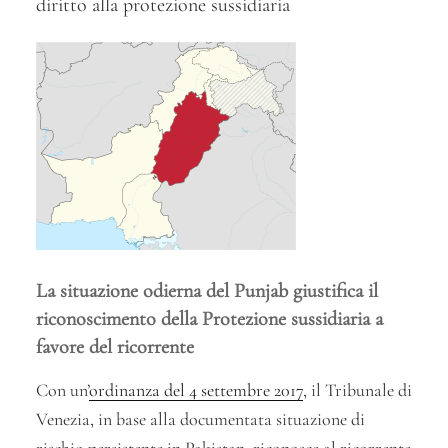
diritto alla protezione sussidiaria
a
rideterminare
l’imposta
di
registro”
La situazione odierna del Punjab giustifica il
riconoscimento della Protezione sussidiaria a
favore del ricorrente
Con un’
ordinanza del 4 settembre 2017
, il Tribunale di
Venezia, in base alla documentata situazione di