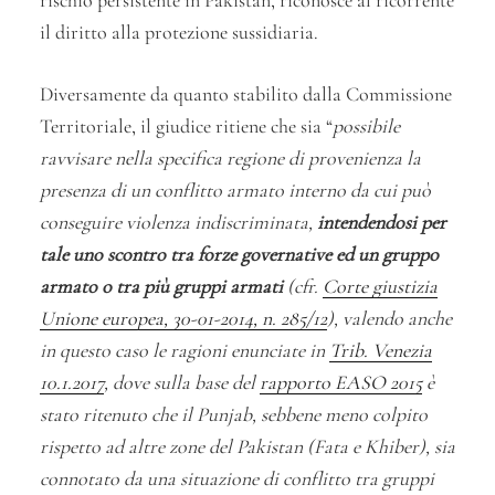
rischio persistente in Pakistan, riconosce al ricorrente
il diritto alla protezione sussidiaria.
Diversamente da quanto stabilito dalla Commissione
Territoriale, il giudice ritiene che sia “
possibile
ravvisare nella specifica regione di provenienza la
presenza di un conflitto armato interno da cui può
conseguire violenza indiscriminata,
intendendosi per
tale uno scontro tra forze governative ed un gruppo
armato o tra più gruppi armati
(cfr.
Corte giustizia
Unione europea, 30-01-2014, n. 285/12
), valendo anche
in questo caso le ragioni enunciate in
Trib. Venezia
10.1.2017
, dove sulla base del
rapporto EASO 2015
è
stato ritenuto che il Punjab, sebbene meno colpito
rispetto ad altre zone del Pakistan (Fata e Khiber), sia
connotato da una situazione di conflitto tra gruppi