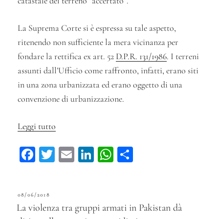
catastale del terreno “accertato”.
La Suprema Corte si è espressa su tale aspetto,
ritenendo non sufficiente la mera vicinanza per
fondare la rettifica ex art. 52
D.P.R. 131/1986
. I terreni
assunti dall’Ufficio come raffronto, infatti, erano siti
in una zona urbanizzata ed erano oggetto di una
convenzione di urbanizzazione.
Leggi tutto
“Il
valore
Fa
T
E
Li
W
C
dei
ce
wi
m
n
ha
on
terreni
bo
tt
ail
ke
ts
di
vicini
PUBBLICATO
08/06/2018
ok
er
non
dI
A
vi
IL
La violenza tra gruppi armati in Pakistan dà
basta
n
pp
di