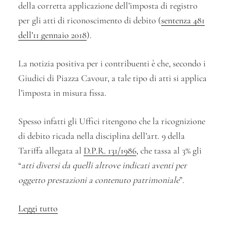
della corretta applicazione dell’imposta di registro
per gli atti di riconoscimento di debito (
sentenza 481
dell’11 gennaio 2018
).
La notizia positiva per i contribuenti è che, secondo i
Giudici di Piazza Cavour, a tale tipo di atti si applica
l’imposta in misura fissa.
Spesso infatti gli Uffici ritengono che la ricognizione
di debito ricada nella disciplina dell’art. 9 della
Tariffa allegata al
D.P.R. 131/1986
, che tassa al 3% gli
“
atti diversi da quelli altrove indicati aventi per
oggetto prestazioni a contenuto patrimoniale
”.
Leggi tutto
“Il
riconoscimento