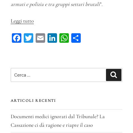
armati e polizia e tra gruppi settari brutali
”.
Leggi tutto
“La
violenza
Fa
T
E
Li
W
C
tra
ce
wi
m
n
ha
on
gruppi
bo
tt
ail
ke
ts
di
armati
ok
er
in
dI
A
vi
Cerca:
Pakistan
n
pp
di
Cerca
dà
diritto
alla
ARTICOLI RECENTI
protezione
sussidiaria”
Documenti medici ignorati dal Tribunale? La
Cassazione ci dà ragione e riapre il caso