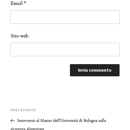
Email
*
Sito web
Navigazione
PRECEDENTE
Articolo
articoli
precedente:
Intervento al Master dell’Università di Bologna sulla
sicurezza alimentare