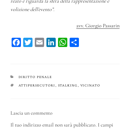
reato e riguarda la sfera della rappresentazione e
volizione dell’evento”.
avv. Giorgio Passarin
Fa
T
E
Li
W
C
ce
wi
m
n
ha
on
bo
tt
ail
ke
ts
di
ok
er
dI
A
vi
n
pp
di
CATEGORIE
DIRITTO PENALE
TAG
ATTIPERSECUTORI
,
STALKING
,
VICINATO
Lascia un commento
Il tuo indirizzo email non sarà pubblicato.
I campi