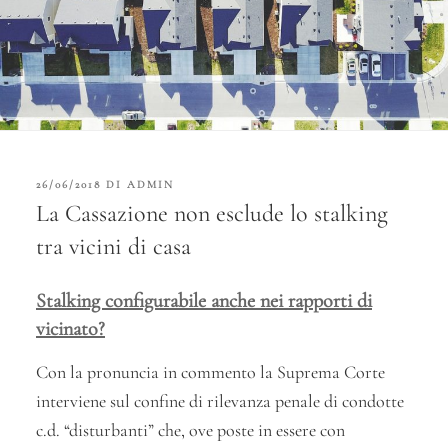
PUBBLICATO
26/06/2018
DI
ADMIN
IL
La Cassazione non esclude lo stalking
tra vicini di casa
Stalking configurabile anche nei rapporti di
vicinato?
Con la pronuncia in commento la Suprema Corte
interviene sul confine di rilevanza penale di condotte
c.d. “disturbanti” che, ove poste in essere con