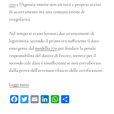
770
e l’Agenzia emette non un vero e proprio avviso
di accertamento ma una comunicazione di
irregolarità.
Nel tempo si erano formati due orientamenti di
legittimità: secondo il primo era sufficiente il dato
emergente dal
modello 770
per fondare la penale
responsabilità del datore di lavoro, mentre per il
secondo tale dato è insufficiente se non corroborato
dalla prova dell’avvenuto rilascio delle certificazioni.
Leggi tutto
“Il
modello
Fa
T
E
Li
W
C
770
ce
wi
m
n
ha
on
non