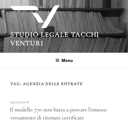
Salta
al
contenuto
STUDIO LEGALE TACCHI
VENTURI
Menu
TAG:
AGENZIA DELLE ENTRATE
PUBBLICATO
04/07/2018
IL
Il modello 770 non basta a provare l’omesso
versamento di ritenute certificate