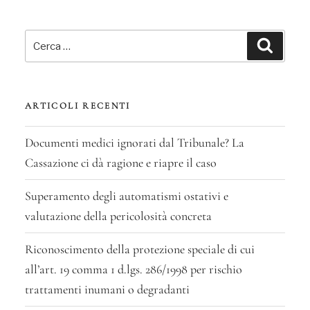
bo
tt
ail
ke
ts
di
basta
ok
er
a
dI
A
vi
Cerca:
provare
n
pp
di
Cerca
l’omesso
versamento
di
ARTICOLI RECENTI
ritenute
certificate”
Documenti medici ignorati dal Tribunale? La
Cassazione ci dà ragione e riapre il caso
Superamento degli automatismi ostativi e
valutazione della pericolosità concreta
Riconoscimento della protezione speciale di cui
all’art. 19 comma 1 d.lgs. 286/1998 per rischio
trattamenti inumani o degradanti