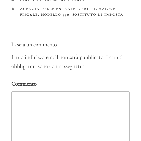
n
pp
di
TAG
AGENZIA DELLE ENTRATE
,
CERTIFICAZIONE
FISCALE
,
MODELLO 770
,
SOSTITUTO DI IMPOSTA
Lascia un commento
Il tuo indirizzo email non sarà pubblicato.
I campi
obbligatori sono contrassegnati
*
Commento