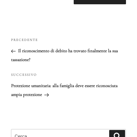
Navigazione
PRECEDENTE
Articolo
articoli
precedente:
Il riconoscimento di debito ha trovato finalmente la sua
tassazione?
SUCCESSIVO
Articolo
successivo
Protezione umanitaria: alla famiglia deve essere riconosciuta
ampia protezione
Cerca:
Cerca