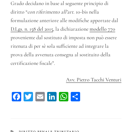
Grado decidano in base al seguente principio di
diritto “
con riferimento all’art.
10-bis nella
formulazione anteriore alle modifiche apportate dal
D.Lgs. n. 158 del 2015
, la dichiarazione
modello 770
proveniente dal sostituto di imposta non può essere
ritenuta di per sè sola sufficiente ad integrare la
prova della avvenuta consegna al sostituito della
certificazione fiscale”.
Avv. Pietro Tacchi Venturi
Fa
T
E
Li
W
C
ce
wi
m
n
ha
on
bo
tt
ail
ke
ts
di
ok
er
dI
A
vi
CATEGORIE
DIRITTO PENALE-TRIBUTARIO