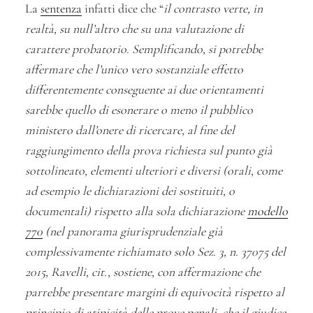
La
sentenza
infatti dice che “
il contrasto verte, in
realtà, su null’altro che su una valutazione di
carattere probatorio. Semplificando, si potrebbe
affermare che l’unico vero sostanziale effetto
differentemente conseguente ai due orientamenti
sarebbe quello di esonerare o meno il pubblico
ministero dall’onere di ricercare, al fine del
raggiungimento della prova richiesta sul punto già
sottolineato, elementi ulteriori e diversi (orali, come
ad esempio le dichiarazioni dei sostituiti, o
documentali) rispetto alla sola dichiarazione
modello
770
(nel panorama giurisprudenziale già
complessivamente richiamato solo Sez. 3, n. 37075 del
2015, Ravelli, cit., sostiene, con affermazione che
parrebbe presentare margini di equivocità rispetto al
principio di atipicità delle prove penali, che il giudice