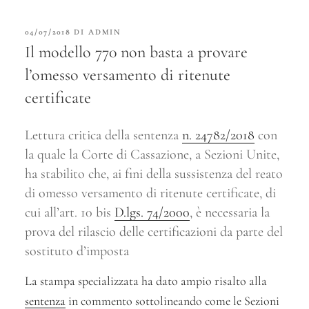
PUBBLICATO
04/07/2018
DI
ADMIN
IL
Il modello 770 non basta a provare
l’omesso versamento di ritenute
certificate
Lettura critica della sentenza
n. 24782/2018
con
la quale la Corte di Cassazione, a Sezioni Unite,
ha stabilito che, ai fini della sussistenza del reato
di omesso versamento di ritenute certificate, di
cui all’art. 10 bis
D.lgs. 74/2000
, è necessaria la
prova del rilascio delle certificazioni da parte del
sostituto d’imposta
La stampa specializzata ha dato ampio risalto alla
sentenza
in commento sottolineando come le Sezioni