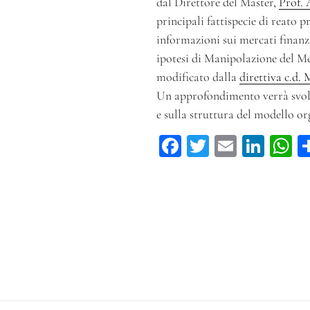
dal Direttore del Master,
Prof. 
principali fattispecie di reato pr
informazioni sui mercati finanzi
ipotesi di Manipolazione del M
modificato dalla
direttiva c.d.
Un approfondimento verrà svol
e sulla struttura del modello or
Fa
T
E
Li
ce
wi
m
n
h
bo
tt
ail
ke
ts
ok
er
dI
A
n
p