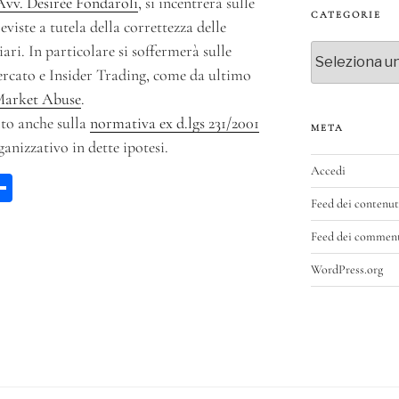
Avv. Desirèe Fondaroli
, si incentrerà sulle
CATEGORIE
eviste a tutela della correttezza delle
ari. In particolare si soffermerà sulle
Categorie
ercato e Insider Trading, come da ultimo
 Market Abuse
.
to anche sulla
normativa ex d.lgs 231/2001
META
ganizzativo in dette ipotesi.
Accedi
W
C
Feed dei contenut
a
on
di
Feed dei commen
vi
WordPress.org
p
di