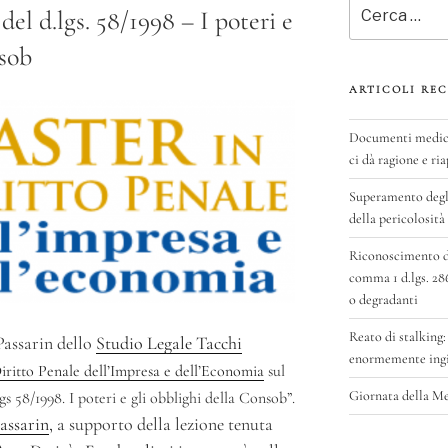
Cerca:
del d.lgs. 58/1998 – I poteri e
nsob
ARTICOLI REC
Documenti medici 
ci dà ragione e ria
Superamento degli
della pericolosità
Riconoscimento del
comma 1 d.lgs. 28
o degradanti
Reato di stalking:
Passarin dello
Studio Legale Tacchi
enormemente ingig
iritto Penale dell’Impresa e dell’Economia
sul
Giornata della M
gs 58/1998. I poteri e gli obblighi della Consob”.
assarin
, a supporto della lezione tenuta