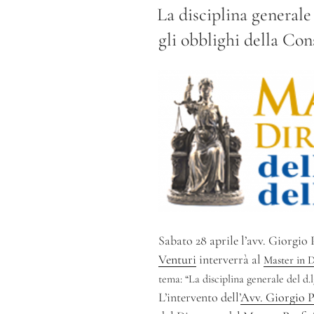
IL
La disciplina generale 
gli obblighi della Co
Sabato 28 aprile l’avv. Giorgio 
Venturi
interverrà al
Master in D
tema: “La disciplina generale del d.l
L’intervento dell’
Avv. Giorgio P