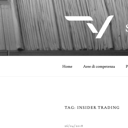
Salta
al
contenuto
Home
Aree di competenza
P
TAG:
INSIDER TRADING
PUBBLICATO
26/04/2018