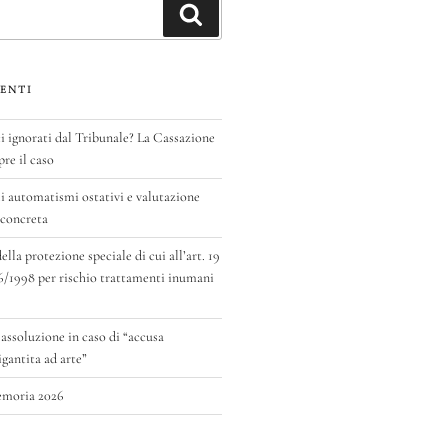
Cerca
ENTI
ignorati dal Tribunale? La Cassazione
pre il caso
 automatismi ostativi e valutazione
 concreta
la protezione speciale di cui all’art. 19
6/1998 per rischio trattamenti inumani
 assoluzione in caso di “accusa
antita ad arte”
emoria 2026