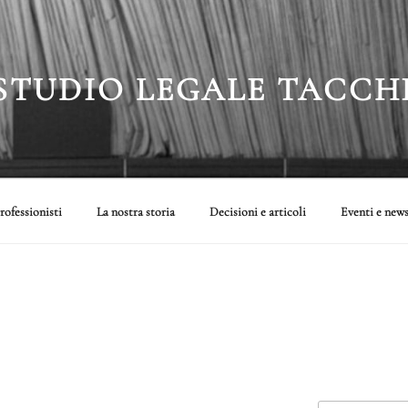
STUDIO LEGALE TACCH
rofessionisti
La nostra storia
Decisioni e articoli
Eventi e new