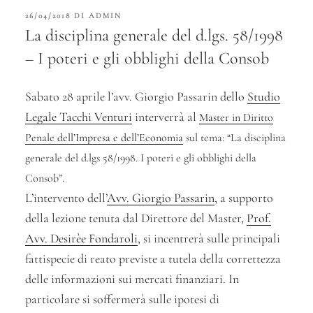
PUBBLICATO
26/04/2018
DI
ADMIN
IL
La disciplina generale del d.lgs. 58/1998
– I poteri e gli obblighi della Consob
Sabato 28 aprile l’avv. Giorgio Passarin dello
Studio
Legale Tacchi Venturi
interverrà al
Master in Diritto
Penale dell’Impresa e dell’Economia
sul tema: “La disciplina
generale del d.lgs 58/1998. I poteri e gli obblighi della
Consob”.
L’intervento dell’
Avv. Giorgio Passarin
, a supporto
della lezione tenuta dal Direttore del Master,
Prof.
Avv. Desirèe Fondaroli
, si incentrerà sulle principali
fattispecie di reato previste a tutela della correttezza
delle informazioni sui mercati finanziari. In
particolare si soffermerà sulle ipotesi di