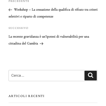
PRECEDENTE
Articolo
articoli
precedente:
Workshop – La cessazione della qualifica di rifiuto tra criteri
selettivi e riparto di competenze
SUCCESSIVO
Articolo
successivo
La recente gravidanza è un’ipotesi di vulnerabilità per una
cittadina del Gambia
Cerca:
Cerca
ARTICOLI RECENTI