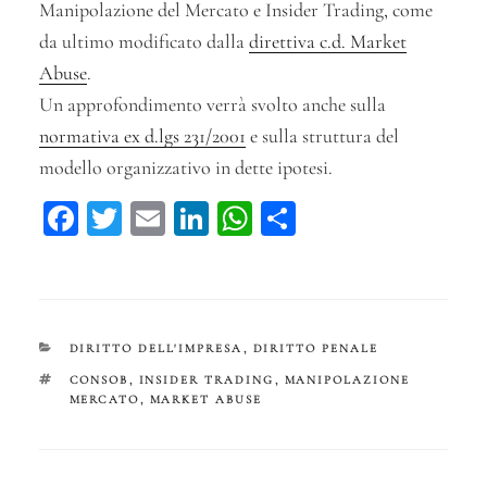
Manipolazione del Mercato e Insider Trading, come
da ultimo modificato dalla
direttiva c.d. Market
Abuse
.
Un approfondimento verrà svolto anche sulla
normativa ex d.lgs 231/2001
e sulla struttura del
modello organizzativo in dette ipotesi.
Fa
T
E
Li
W
C
ce
wi
m
n
ha
on
bo
tt
ail
ke
ts
di
ok
er
dI
A
vi
n
pp
di
CATEGORIE
DIRITTO DELL'IMPRESA
,
DIRITTO PENALE
TAG
CONSOB
,
INSIDER TRADING
,
MANIPOLAZIONE
MERCATO
,
MARKET ABUSE