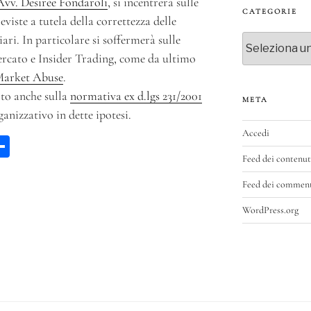
Avv. Desirèe Fondaroli
, si incentrerà sulle
CATEGORIE
eviste a tutela della correttezza delle
ari. In particolare si soffermerà sulle
Categorie
ercato e Insider Trading, come da ultimo
 Market Abuse
.
to anche sulla
normativa ex d.lgs 231/2001
META
ganizzativo in dette ipotesi.
Accedi
W
C
Feed dei contenut
a
on
di
Feed dei commen
vi
WordPress.org
p
di