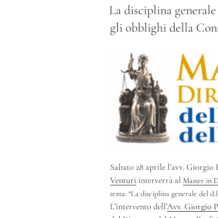
IL
La disciplina generale 
gli obblighi della Co
Sabato 28 aprile l’avv. Giorgio 
Venturi
interverrà al
Master in D
tema: “La disciplina generale del d.l
L’intervento dell’
Avv. Giorgio P