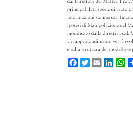
dal Direttore del Master,
Prof. 
principali fattispecie di reato pr
informazioni sui mercati finanzi
ipotesi di Manipolazione del M
modificato dalla
direttiva c.d.
Un approfondimento verrà svol
e sulla struttura del modello or
Fa
T
E
Li
ce
wi
m
n
h
bo
tt
ail
ke
ts
ok
er
dI
A
n
p