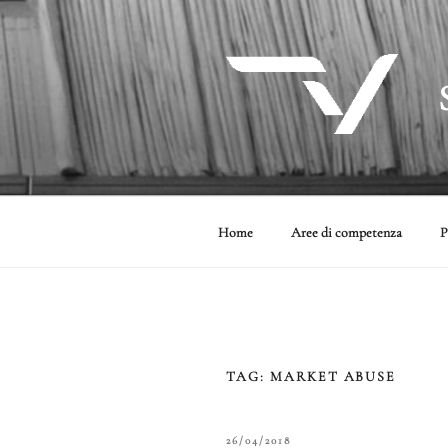
Salta
al
contenuto
Home
Aree di competenza
P
TAG:
MARKET ABUSE
PUBBLICATO
26/04/2018