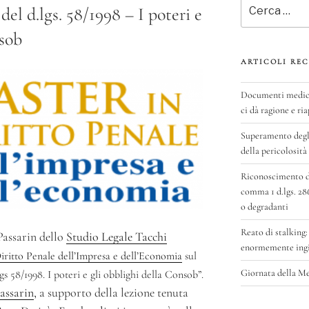
Cerca:
del d.lgs. 58/1998 – I poteri e
nsob
ARTICOLI REC
Documenti medici 
ci dà ragione e ria
Superamento degli
della pericolosità
Riconoscimento del
comma 1 d.lgs. 28
o degradanti
Reato di stalking:
Passarin dello
Studio Legale Tacchi
enormemente ingig
iritto Penale dell’Impresa e dell’Economia
sul
Giornata della M
gs 58/1998. I poteri e gli obblighi della Consob”.
assarin
, a supporto della lezione tenuta