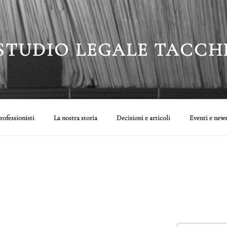
STUDIO LEGALE TACCH
rofessionisti
La nostra storia
Decisioni e articoli
Eventi e new