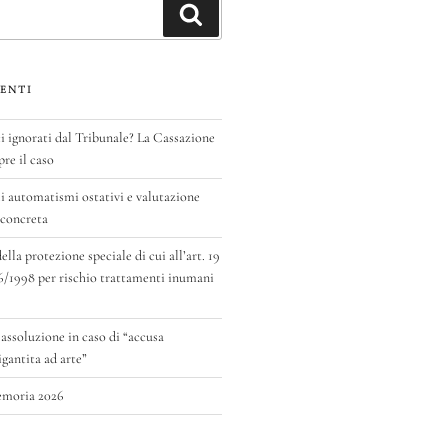
Cerca
ENTI
ignorati dal Tribunale? La Cassazione
pre il caso
 automatismi ostativi e valutazione
 concreta
la protezione speciale di cui all’art. 19
6/1998 per rischio trattamenti inumani
 assoluzione in caso di “accusa
antita ad arte”
emoria 2026